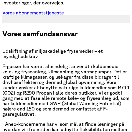
investeringer, der overvejes.
Vores abonnementstjeneste
Vores samfundsansvar
Udskiftning af miljøskadelige frysemedier – et
myndighedskrav
F-gasser har været almindeligt anvendt i kuldemedier i
køle- og fryseanlæg, klimaanlæg og varmepumper. Det er
kraftige klimagasser, og lækager fra disse bidrager til
drivhuseffekten og dermed global opvarmning. Vore
kunder ønsker at benytte naturlige kuldemedier som R744
(CO2) og R290 Propan i alle deres butikker. Vi er godt i
gang med at fase alle remote køle- og fryseanlæg ud, som
har kuldemedier med GWP (Global Warming Potential)
højere end 150 og som dermed er omfattet af F-
gasregulativet.
I Aneo-koncernerne har vi som mål at finde løsninger på,
hvordan vi i fremtiden kan udnytte fleksibiliteten mellem