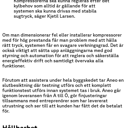
Kompressorerna ska kunna regleras efter det 
kylbehov som alltid är gällande för att 
systemen ska kunna drivas med stabila 
sugtryck, säger Kjetil Larsen.
Om man dimensionerar fel eller installerar kompressorer
med för hög prestanda får man problem med att hålla
rätt tryck, systemen får en svagare verkningsgrad. Det är
också viktigt att sätta upp anläggningarna med god
styrning och automation för att reglera och säkerställa
energieffektiv drift och samtidigt övervaka alla
funktioner.
Förutom att assistera under hela byggskedet tar Aneo en
slutbesiktning där testning utförs och ett komplett
funktionstest utförs innan systemet tas i bruk. Aneo går
igenom leveransen från A till Ö, gör finjusteringar
tillsammans med entreprenörer som har levererat
utrustning och ser till att kunden har fått det de betalat
för.
Hållbarhet