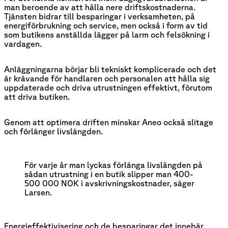
man beroende av att hålla nere driftskostnaderna.
Tjänsten bidrar till besparingar i verksamheten, på
energiförbrukning och service, men också i form av tid
som butikens anställda lägger på larm och felsökning i
vardagen.
Anläggningarna börjar bli tekniskt komplicerade och det
är krävande för handlaren och personalen att hålla sig
uppdaterade och driva utrustningen effektivt, förutom
att driva butiken.
Genom att optimera driften minskar Aneo också slitage
och förlänger livslängden.
För varje år man lyckas förlänga livslängden på 
sådan utrustning i en butik slipper man 400-
500 000 NOK i avskrivningskostnader, säger 
Larsen. 
Energieffektivisering och de besparingar det innebär