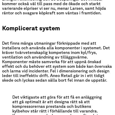
kommer också väl till pass med de ökade och starkt
varierande elpriser vi ser nu, menar Larsen, samt höjda
räntor och svagare köpkraft som väntas i framtiden.
Komplicerat system
Det finns många utmaningar förknippade med att
installera och använda alla komponenter i systemet. Det
kräver tvärvetenskaplig kompetens inom kyl/frys,
ventilation och användning av tilläggsvärme.
Komponenter måste samverka för att uppnå önskad
effekt och du behöver ett system som både kan övervaka
och larma vid incidenter. Fel i dimensionering och design
leder till ineffektiv drift. Aneo Retail går in i ett tidigt
skede och lyckas sedan sålla bort fel innan de uppstår.
Det viktigaste att göra för att få en anläggning 
att gå optimalt är att designa rätt så att 
kompressorernas prestanda och butikens 
kylbehov står rätt i förhållande till varandra. 