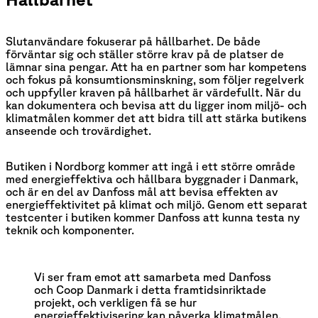
Slutanvändare fokuserar på hållbarhet. De både
förväntar sig och ställer större krav på de platser de
lämnar sina pengar. Att ha en partner som har kompetens
och fokus på konsumtionsminskning, som följer regelverk
och uppfyller kraven på hållbarhet är värdefullt. När du
kan dokumentera och bevisa att du ligger inom miljö- och
klimatmålen kommer det att bidra till att stärka butikens
anseende och trovärdighet.
Butiken i Nordborg kommer att ingå i ett större område
med energieffektiva och hållbara byggnader i Danmark,
och är en del av Danfoss mål att bevisa effekten av
energieffektivitet på klimat och miljö. Genom ett separat
testcenter i butiken kommer Danfoss att kunna testa ny
teknik och komponenter.
Vi ser fram emot att samarbeta med Danfoss 
och Coop Danmark i detta framtidsinriktade 
projekt, och verkligen få se hur 
energieffektivisering kan påverka klimatmålen, 