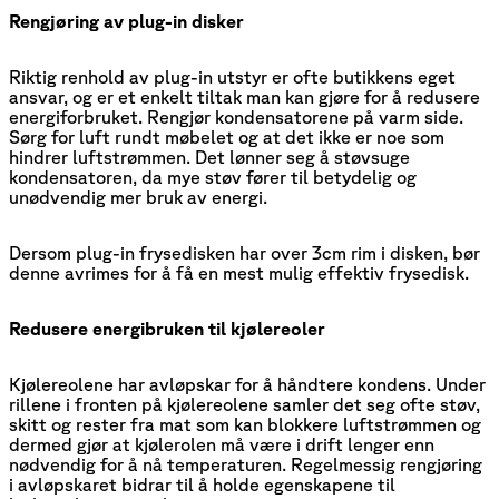
Rengjøring av plug-in disker
Riktig renhold av plug-in utstyr er ofte butikkens eget
ansvar, og er et enkelt tiltak man kan gjøre for å redusere
energiforbruket. Rengjør kondensatorene på varm side.
Sørg for luft rundt møbelet og at det ikke er noe som
hindrer luftstrømmen. Det lønner seg å støvsuge
kondensatoren, da mye støv fører til betydelig og
unødvendig mer bruk av energi.
Dersom plug-in frysedisken har over 3cm rim i disken, bør
denne avrimes for å få en mest mulig effektiv frysedisk.
Redusere energibruken til kjølereoler
Kjølereolene har avløpskar for å håndtere kondens. Under
rillene i fronten på kjølereolene samler det seg ofte støv,
skitt og rester fra mat som kan blokkere luftstrømmen og
dermed gjør at kjølerolen må være i drift lenger enn
nødvendig for å nå temperaturen. Regelmessig rengjøring
i avløpskaret bidrar til å holde egenskapene til