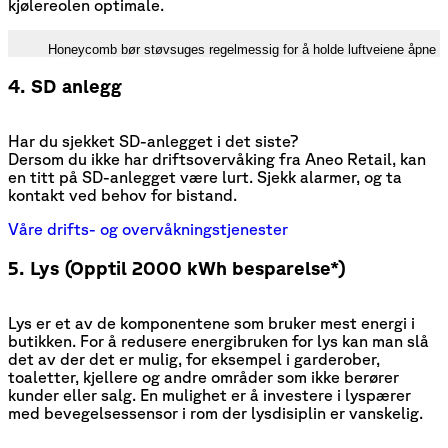
kjølereolen optimale.
Honeycomb bør støvsuges regelmessig for å holde luftveiene åpne
4. SD anlegg
Har du sjekket SD-anlegget i det siste?
Dersom du ikke har driftsovervåking fra Aneo Retail, kan
en titt på SD-anlegget være lurt. Sjekk alarmer, og ta
kontakt ved behov for bistand.
Våre drifts- og overvåkningstjenester
5. Lys (Opptil 2000 kWh besparelse*)
Lys er et av de komponentene som bruker mest energi i
butikken. For å redusere energibruken for lys kan man slå
det av der det er mulig, for eksempel i garderober,
toaletter, kjellere og andre områder som ikke berører
kunder eller salg. En mulighet er å investere i lyspærer
med bevegelsessensor i rom der lysdisiplin er vanskelig.