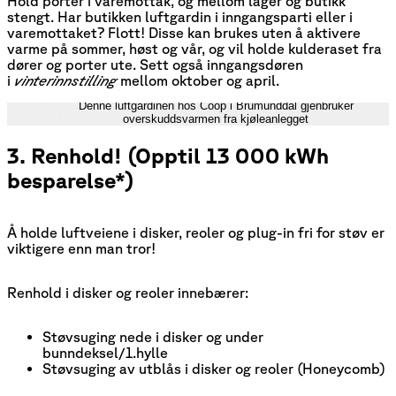
Hold porter i varemottak, og mellom lager og butikk
stengt. Har butikken luftgardin i inngangsparti eller i
varemottaket? Flott! Disse kan brukes uten å aktivere
varme på sommer, høst og vår, og vil holde kulderaset fra
dører og porter ute. Sett også inngangsdøren
i
vinterinnstilling
mellom oktober og april.
Denne luftgardinen hos Coop i Brumunddal gjenbruker
overskuddsvarmen fra kjøleanlegget
3. Renhold! (Opptil 13 000 kWh
besparelse*)
Å holde luftveiene i disker, reoler og plug-in fri for støv er
viktigere enn man tror!
Renhold i disker og reoler innebærer:
Støvsuging nede i disker og under
bunndeksel/1.hylle
Støvsuging av utblås i disker og reoler (Honeycomb)